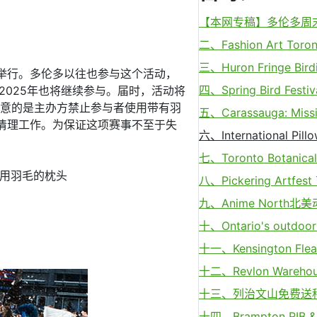
【本网专稿】多伦多周末好
二、Fashion Art Toron
三、Huron Fringe B
时举行。多伦多以往也参与这个活动，
四、Spring Bird Festi
2025年也将继续参与。届时，活动将
行。需要注意的是主办方禁止参与者使用带有羽
五、Carassauga: Miss
活动后的清理工作。为保证这项赛事不至于失
六、International Pil
七、Toronto Botanic
禁止使用羽毛的枕头
八、Pickering Artfes
九、Anime North北
十、Ontario's outdo
十一、Kensington Flea
十二、Revlon Warehouse 
十三、列治文山免费送
十四、Brampton RIB &