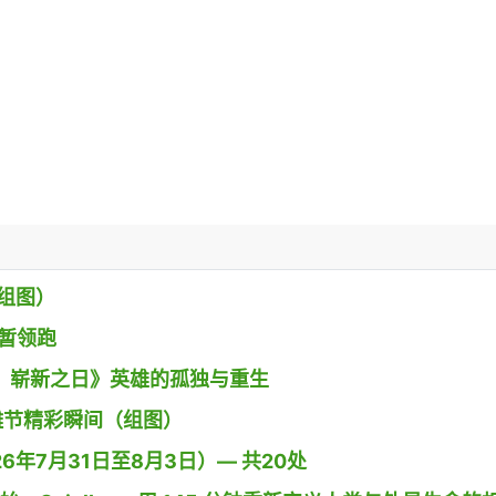
组图）
》暂领跑
 蜘蛛侠：崭新之日》英雄的孤独与重生
g小镇沙雕节精彩瞬间（组图）
26年7月31日至8月3日）— 共20处