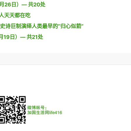
26日）— 共20处
人天天都在吃
导演用史诗巨制演绎人类最早的“归心似箭”
19日）— 共21处