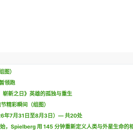
组图）
》暂领跑
 蜘蛛侠：崭新之日》英雄的孤独与重生
g小镇沙雕节精彩瞬间（组图）
26年7月31日至8月3日）— 共20处
开始，Spielberg 用 145 分钟重新定义人类与外星生命的