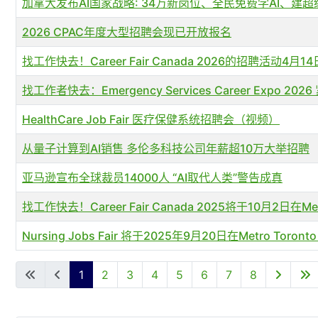
加拿大发布AI国家战略: 34万新岗位、全民免费学AI、建
2026 CPAC年度大型招聘会现已开放报名
找工作快去！Career Fair Canada 2026的招聘活动4月
找工作者快去：Emergency Services Career Expo
HealthCare Job Fair 医疗保健系统招聘会（视频）
从量子计算到AI销售 多伦多科技公司年薪超10万大举招聘
亚马逊宣布全球裁员14000人 “AI取代人类”警告成真
找工作快去！Career Fair Canada 2025将于10月2日在Metr
Nursing Jobs Fair 将于2025年9月20日在Metro Toronto
文章列表
1
2
3
4
5
6
7
8