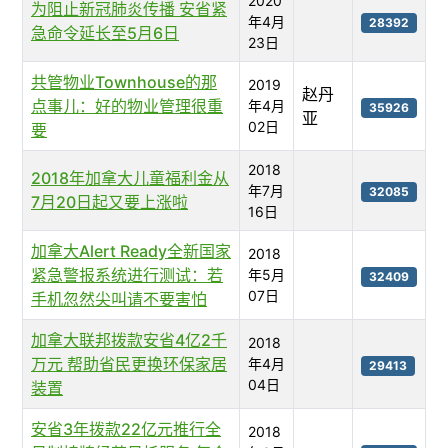
2020
为阻止新冠肺炎传播 安省紧
年4月
28392
急命令延长至5月6日
23日
共管物业Townhouse的那
2019
赵丹
点事儿：好的物业管理很重
年4月
35926
亚
02日
要
2018
2018年加拿大儿童福利金从
年7月
32085
7月20日起又要上涨啦
16日
加拿大Alert Ready全新国家
2018
紧急警报系统进行测试：若
年5月
32409
07日
手机忽然尖叫请不要害怕
加拿大联邦拨款安省4亿2千
2018
万元 帮助省民更换环保家居
年4月
29413
04日
装置
安省3年拨款22亿元推行全
2018