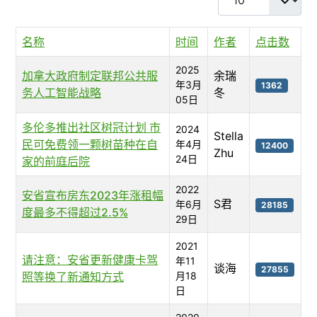
名称
时间
作者
点击数
2025
加拿大政府制定联邦公共服
余瑞
年3月
1362
务人工智能战略
冬
05日
多伦多推出社区树冠计划 市
2024
Stella
民可免费领一颗树苗种在自
年4月
12400
Zhu
24日
家的前庭后院
2022
安省宣布房东2023年涨租幅
S君
年6月
28185
度最多不得超过2.5%
29日
2021
请注意：安省更新健康卡驾
年11
谈海
27855
照等换了新通知方式
月18
日