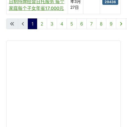
日制持牌经营日托服务 每个
年3月
29436
27日
家庭每个子女年省17,000元
文章列表
1
2
3
4
5
6
7
8
9
第 1 页 共 9 页