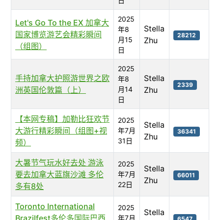
日
2025
Let's Go To the EX 加拿大
Stella
年8
国家博览游艺会精彩瞬间
28212
月15
Zhu
（组图）
日
2025
手持加拿大护照游世界之欧
Stella
年8
2339
洲英国伦敦篇（上）
月14
Zhu
日
【本网专稿】加勒比狂欢节
2025
Stella
大游行精彩瞬间（组图+视
年7月
36341
Zhu
31日
频）
大暑节气玩水好去处 游泳
2025
Stella
要去加拿大蓝旗沙滩 多伦
年7月
66011
Zhu
22日
多有8处
Toronto International
2025
Stella
Brazilfest多伦多国际巴西
年7月
6547