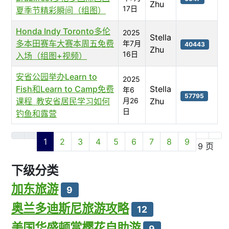
Zhu
17日
夏季节精彩瞬间（组图）
Honda Indy Toronto多伦
2025
Stella
多本田赛车大赛本周五免费
年7月
40443
Zhu
16日
入场（组图+视频）
安省公园举办Learn to
2025
Fish和Learn to Camp免费
Stella
年6
57795
课程 教安省居民学习如何
月26
Zhu
日
钓鱼和露营
文章列表
1
2
3
4
5
6
7
8
9
第 1 页 共 9 页
下级分类
加东旅游
9
奥兰多迪斯尼旅游攻略
12
美国华盛顿赏樱花自助游
9