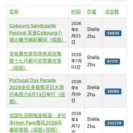
名称
时间
作者
点击数
2026
Cobourg Sandcastle
Stella
年8
Festival 安省Cobourg小
29830
月03
Zhu
镇沙雕节精彩瞬间（组图）
日
安省薰衣草农场参观攻略
2026
Stella
整个七月都可欣赏薰衣草
年7月
61179
Zhu
03日
（组图）
Portugal Day Parade
2026
2026多伦多葡萄牙日大游
Stella
年6
38090
行本周六6月13日举行（组
月09
Zhu
日
图）
2026
加国生活网独家报道：多伦
Stella
年4
多High Park樱花2026年
252239
月12
Zhu
最新情报（组图+视频）
日