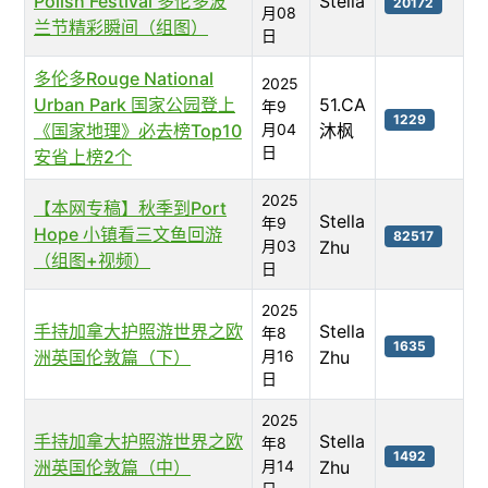
Polish Festival 多伦多波
Stella
20172
月08
兰节精彩瞬间（组图）
日
多伦多Rouge National
2025
Urban Park 国家公园登上
51.CA
年9
1229
《国家地理》必去榜Top10
月04
沐枫
日
安省上榜2个
2025
【本网专稿】秋季到Port
Stella
年9
Hope 小镇看三文鱼回游
82517
月03
Zhu
（组图+视频）
日
2025
手持加拿大护照游世界之欧
Stella
年8
1635
洲英国伦敦篇（下）
月16
Zhu
日
2025
手持加拿大护照游世界之欧
Stella
年8
1492
洲英国伦敦篇（中）
月14
Zhu