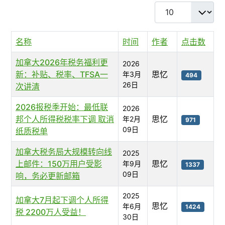
每页显示条数
名称
时间
作者
点击数
加拿大2026年税务福利更
2026
新：补贴、税率、TFSA一
思忆
年3月
494
26日
次讲清
2026报税季开始：最低联
2026
邦个人所得税税率下调 取消
思忆
年2月
971
09日
纸质税单
加拿大税务局大规模转向线
2025
上邮件：150万用户受影
思忆
年9月
1337
09日
响，务必更新邮箱
2025
加拿大7月起下调个人所得
思忆
年6月
1424
税 2200万人受益！
30日