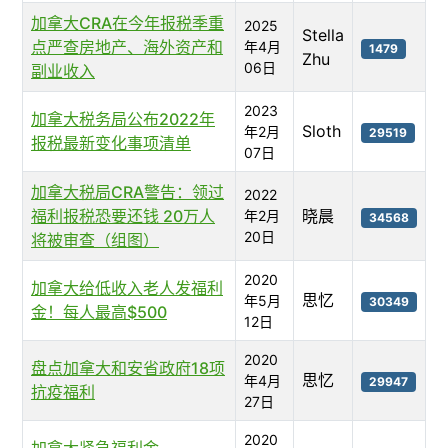
加拿大CRA在今年报税季重
2025
Stella
点严查房地产、海外资产和
年4月
1479
Zhu
06日
副业收入
2023
加拿大税务局公布2022年
Sloth
年2月
29519
报税最新变化事项清单
07日
加拿大税局CRA警告：领过
2022
福利报税恐要还钱 20万人
晓晨
年2月
34568
20日
将被审查（组图）
2020
加拿大给低收入老人发福利
思忆
年5月
30349
金！每人最高$500
12日
2020
盘点加拿大和安省政府18项
思忆
年4月
29947
抗疫福利
27日
2020
加拿大紧急福利金