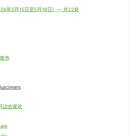
年5月15日至5月18日）— 共22处
亚洲夜市
Dulcimers
 小镇河边合家欢
ale
ale