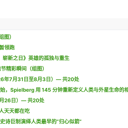
组图）
》暂领跑
 蜘蛛侠：崭新之日》英雄的孤独与重生
g小镇沙雕节精彩瞬间（组图）
26年7月31日至8月3日）— 共20处
开始，Spielberg 用 145 分钟重新定义人类与外星生命的
26日）— 共20处
人天天都在吃
导演用史诗巨制演绎人类最早的“归心似箭”