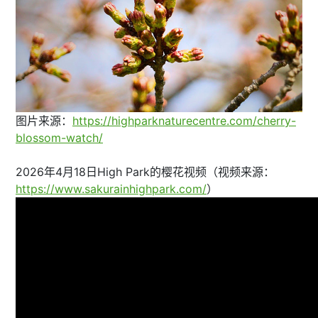
图片来源：
https://highparknaturecentre.com/cherry-
blossom-watch/
2026年4月18日High Park的樱花视频（视频来源：
https://www.sakurainhighpark.com/
）