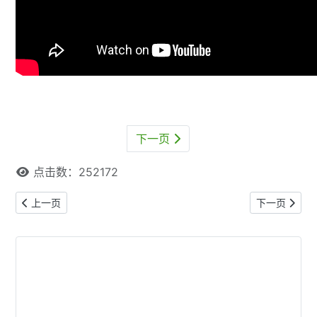
下一页
点击数：252172
上一篇文章: Portugal Day Parade 2026多伦多葡萄牙日大游
下一篇文章:
上一页
下一页