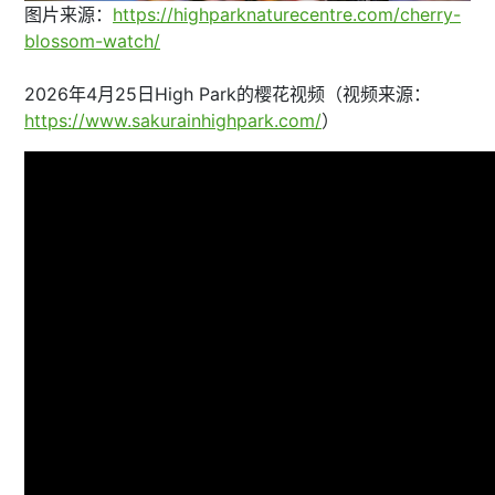
图片来源：
https://highparknaturecentre.com/cherry-
blossom-watch/
2026年4月25日High Park的樱花视频（视频来源：
https://www.sakurainhighpark.com/
）