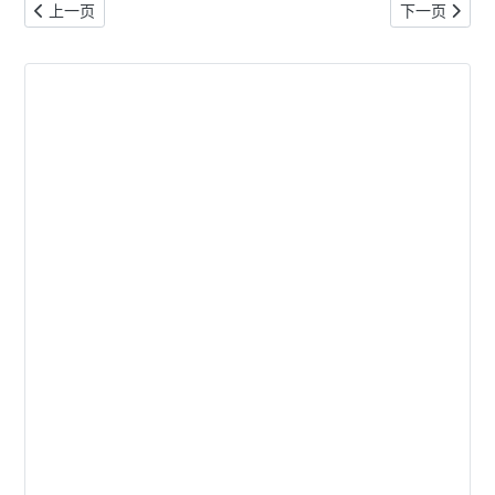
上一篇文章: 阿根廷又哭泣了 球迷：到底啥是越位
下一篇文章:
上一页
下一页