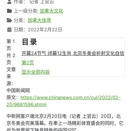
文章信息
作者：
记者 上官云
上一级分类:
加拿大文化
分类：
加拿大体育
日期：2022年2月22日
目 录
第 1
页
开幕24节气 闭幕12生肖 北京冬奥会折射文化自信
共 2
页
第2页
文章
显示全部内容
来
源：
中国新闻网
原文：
https://www.chinanews.com.cn/cul/2022/02-
20/9681596.shtml
中新网客户端北京2月20日电（记者 上官云）20日，北
京冬奥会完美落幕。在奉上一场精彩体育盛会的同时，它
也为世界留下独具特色的中国记忆。