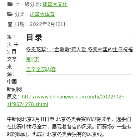
上一级分类:
加拿大文化
分类：
加拿大体育
日期：2022年2月12日
目 录
第 1
页 共
冬奥花絮： “金墩墩”惹人爱 冬奥村里的生日祝福
2 页
文章
第2页
来
显示全部内容
源：
中国
新闻网
原文：
http://www.chinanews.com.cn/ty/2022/02-
11/9674278.shtml
中新网北京2月11日电 北京冬奥会赛程即将过半，选手们
在比赛中拼尽全力，展现着各自的风采。而赛场外一些有
趣的瞬间，也成为北京冬奥会独有的风景线。