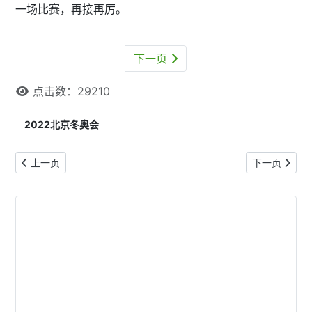
一场比赛，再接再厉。
下一页
点击数：29210
2022北京冬奥会
上一篇文章: 羽生结弦都摔了 花滑的4A咋就这么难
下一篇文章: 
上一页
下一页