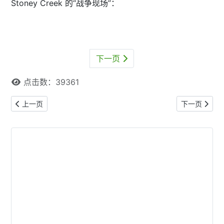
Stoney Creek 的“战争现场”：
下一页
点击数：39361
上一篇文章: 多伦多国际龙舟节精彩瞬间（视频＋组图）
下一篇文章:
上一页
下一页