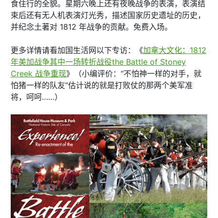
食住行的全貌。星期六晚上还有夜晚战争的表演，表演结
束后还有无人机表演灯光秀，描述国家历史遗址的历史，
并纪念土著对 1812 年战争的贡献。免费入场。
更多详情请看加国生活网以下专访：《
加拿大文化：1812
年美加战争其中一场转折战役the Battle of Stoney
Creek 战争重现
》（小编评价：“不怕神一样的对手，就
怕猪一样的队友”估计说的就是打败仗的那两个美军准
将，呵呵……）