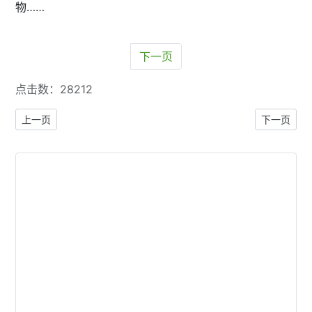
物……
下一页
点击数：28212
上一篇文章: 手持加拿大护照游世界之欧洲英国伦敦篇（中）
下一篇文章
上一页
下一页