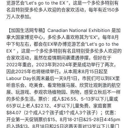
览游艺会“Let's go to the EX ”，这是一个多伦多特别有
名且特别受多伦多人欢迎的合家欢活动，每年有近150多
万人次参加。
【加国生活网专稿】Canadian National Exhibition 是加
拿大国家博览中心，多伦多人喜欢称其为“EX”。每年8月
中下旬左右，都会在EX举办博览游艺会“Let's go to the
EX ” ，这是一个多伦多特别有名且特别受多伦多人欢迎的
合家欢活动，虽然在疫情期间袭遭遇停摆，但好在于
2022年重启，2023年到2024年更是成功举行了两次，
因此2025年也将继续举行。从本周末8月15日起至
Labour Day长周末最后一天9月1日，市民们可以到EX里
听音乐会、吃美食、看宠物展马展、欣赏壮观刺激的航空
展、玩游戏、参观农场植物园、购物，感受立秋后不一样
的多伦多生活。票价：成人$26.55、5-13岁以下儿童或
65岁以上老人$22.12、4岁以下儿童免费、家庭套票
$84.07（2个成人2个孩子或1个成人3个孩子）；优惠：
开业第一天促销票价$15、8月18-21日&25-28日4:45pm
后入场$13、8月18日和25日这两天面对13岁以下儿童门