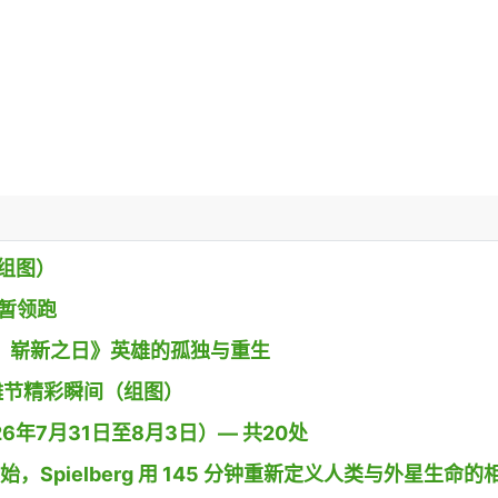
组图）
》暂领跑
 蜘蛛侠：崭新之日》英雄的孤独与重生
g小镇沙雕节精彩瞬间（组图）
26年7月31日至8月3日）— 共20处
开始，Spielberg 用 145 分钟重新定义人类与外星生命的