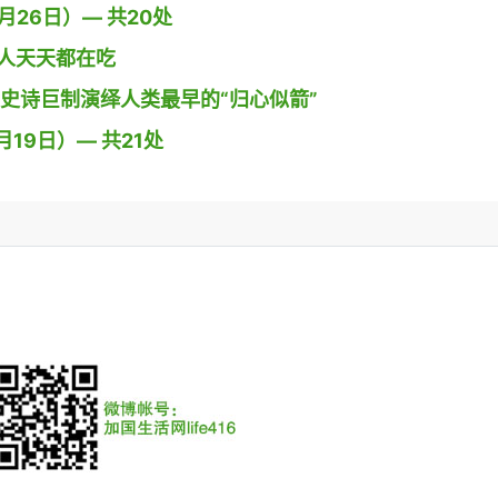
26日）— 共20处
人天天都在吃
导演用史诗巨制演绎人类最早的“归心似箭”
19日）— 共21处