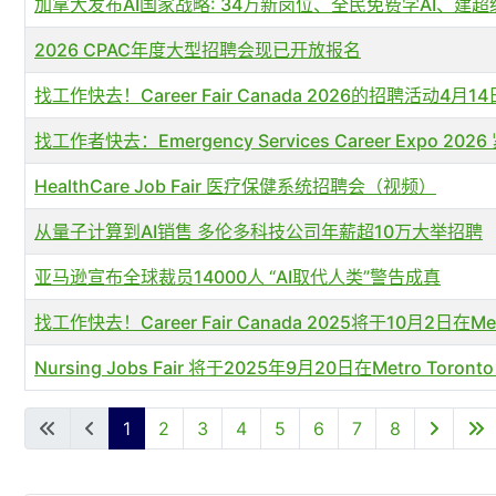
加拿大发布AI国家战略: 34万新岗位、全民免费学AI、建
2026 CPAC年度大型招聘会现已开放报名
找工作快去！Career Fair Canada 2026的招聘活动4月
找工作者快去：Emergency Services Career Expo
HealthCare Job Fair 医疗保健系统招聘会（视频）
从量子计算到AI销售 多伦多科技公司年薪超10万大举招聘
亚马逊宣布全球裁员14000人 “AI取代人类”警告成真
找工作快去！Career Fair Canada 2025将于10月2日在Metr
Nursing Jobs Fair 将于2025年9月20日在Metro Toronto
文章列表
1
2
3
4
5
6
7
8