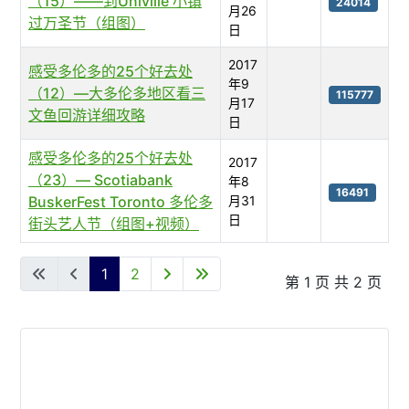
（15）——到Univille 小镇
24014
月26
过万圣节（组图）
日
2017
感受多伦多的25个好去处
年9
（12）—大多伦多地区看三
115777
月17
文鱼回游详细攻略
日
感受多伦多的25个好去处
2017
（23）— Scotiabank
年8
16491
BuskerFest Toronto 多伦多
月31
日
街头艺人节（组图+视频）
文章列表
1
2
第 1 页 共 2 页