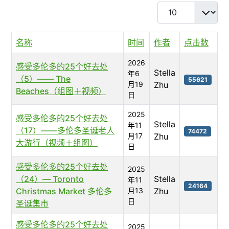
每页显示条数
名称
时间
作者
点击数
2026
感受多伦多的25个好去处
Stella
年6
（5）—— The
55621
月19
Zhu
Beaches（组图＋视频）
日
2025
感受多伦多的25个好去处
Stella
年11
（17）——多伦多圣诞老人
74472
月17
Zhu
大游行（视频＋组图）
日
感受多伦多的25个好去处
2025
（24）— Toronto
Stella
年11
24164
Christmas Market 多伦多
月13
Zhu
日
圣诞集市
感受多伦多的25个好去处
2025