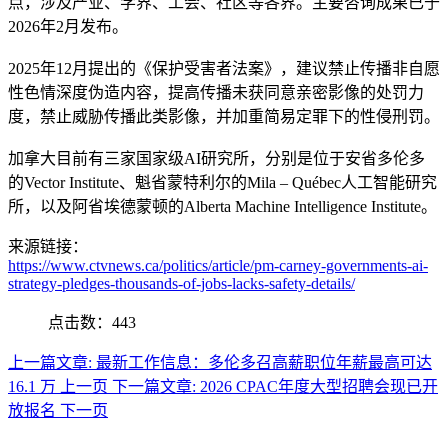
点，涉及产业、学界、工会、社区等各界。主要咨询成果已于
2026年2月发布。
2025年12月提出的《保护受害者法案》，建议禁止传播非自愿
性色情深度伪造内容，提高传播未获同意亲密影像的处罚力
度，禁止威胁传播此类影像，并加重简易定罪下的性侵刑罚。
加拿大目前有三家国家级AI研究所，分别是位于安省多伦多
的Vector Institute、魁省蒙特利尔的Mila – Québec人工智能研究
所，以及阿省埃德蒙顿的Alberta Machine Intelligence Institute。
来源链接：
https://www.ctvnews.ca/politics/article/pm-carney-governments-ai-
strategy-pledges-thousands-of-jobs-lacks-safety-details/
点击数：443
上一篇文章: 最新工作信息：多伦多召高薪职位年薪最高可达
16.1 万
上一页
下一篇文章: 2026 CPAC年度大型招聘会现已开
放报名
下一页