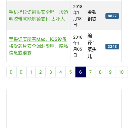
2018
手机指纹识别很安全吗一段透
金银
年1
8827
明胶带就能解锁支付 太吓人
月18
铜铁
日
编
2018
苹果证实所有Mac、iOS设备
译：
年1
将受芯片安全漏洞影响，隐私
3248
月05
菜头
信息或泄露
日
儿
文章列表
1
2
3
4
5
6
7
8
9
10
第 6 页 共 10 页