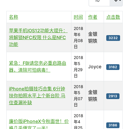
名称
时间
作者
点击数
2018
苹果手机IOS12功能大提升：
金银
年6
将解锁NFC权限 什么是NFC
3232
月08
铜铁
功能
日
2018
紧急：FBI请您务必重启路由
年5
Joyce
3162
器，清除可怕病毒！
月29
日
2018
iPhone拍摄技巧合集 6分钟
金银
年5
扶你拍照水平上个新台阶 马
2913
月07
铜铁
住查漏补缺
日
2018
廉价版iPhoneX今秋面世！价
年4
3186
格几乎便宜了一半！
月25