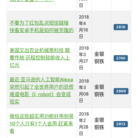
日
2018
不要为了红包乱点短信链接
年4
2816
快看安卓手机是如何被克隆的
月16
日
2018
美国又出农业机械黑科技 颠
金银
年3
覆传统 远程控制就能收入上
2740
月27
铜铁
亿元
日
最近 亚马逊的人工智能Alexa
2018
突然引起了全世界用户的恐慌
金银
年3
2869
难道电影《I, robot》会变成
月08
铜铁
日
现实
2018
微信这些超实用功能好用到哭
金银
年2
10个人只有1个人会用 赶紧来
2913
月28
铜铁
看
日